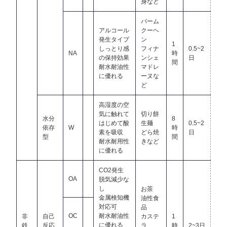
身など
バーム
アルコール
クーヘ
発生タイプ
ン
1
しっとり感
フィナ
0.5~2
NA
時
の保持効果
ンシェ
日
間
耐水耐油性
マドレ
に優れる
ーヌな
ど
高湿度の空
気に触れて
切り餅
水分
8
はじめて酸
生麺
0.5~2
依存
W
時
素を吸収
どら焼
日
型
間
耐水耐用性
きなど
に優れる
CO2発生
OA
脱気減少な
し
お茶
金属検知機
油性食
対応可
品
OC
耐水耐油性
非
自己
カステ
1
に優れる
鉄
反応
ラ
時
2~3日