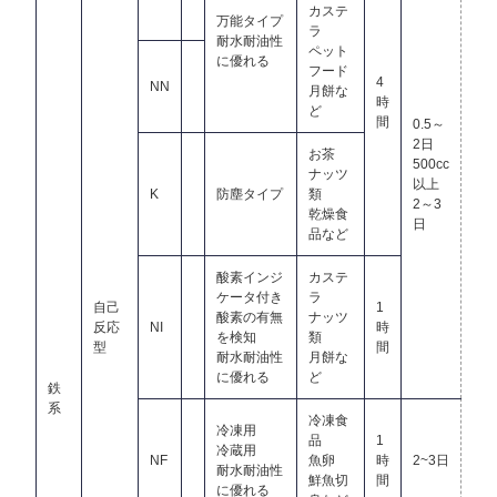
カステ
万能タイプ
ラ
耐水耐油性
ペット
に優れる
フード
4
NN
月餅な
時
ど
間
0.5～
2日
お茶
500cc
ナッツ
以上
K
防塵タイプ
類
2～3
乾燥食
日
品など
酸素インジ
カステ
ケータ付き
ラ
自己
1
酸素の有無
ナッツ
反応
NI
時
を検知
類
型
間
耐水耐油性
月餅な
に優れる
ど
鉄
系
冷凍食
冷凍用
品
1
冷蔵用
NF
魚卵
時
2~3日
耐水耐油性
鮮魚切
間
に優れる