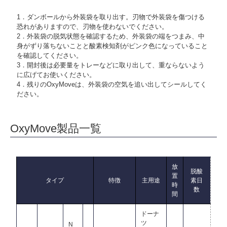
1．ダンボールから外装袋を取り出す。刃物で外装袋を傷つける
恐れがありますので、刃物を使わないでください。
2．外装袋の脱気状態を確認するため、外装袋の端をつまみ、中
身がずり落ちないことと酸素検知剤がピンク色になっていること
を確認してください。
3．開封後は必要量をトレーなどに取り出して、重ならないよう
に広げてお使いください。
4．残りのOxyMoveは、外装袋の空気を追い出してシールしてく
ださい。
OxyMove製品一覧
放
脱酸
置
タイプ
特徴
主用途
素日
時
数
間
ドーナ
ツ
N