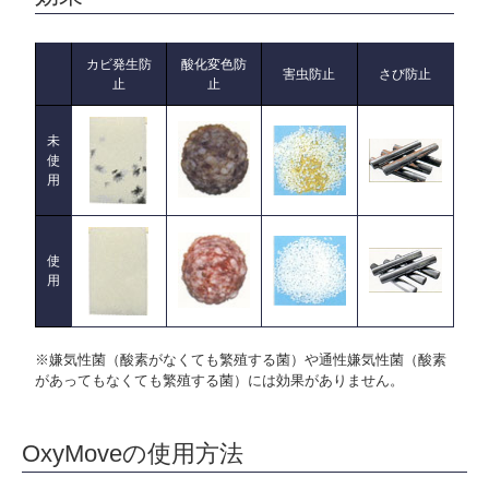
カビ発生防
酸化変色防
害虫防止
さび防止
止
止
未
使
用
使
用
※嫌気性菌（酸素がなくても繁殖する菌）や通性嫌気性菌（酸素
があってもなくても繁殖する菌）には効果がありません。
OxyMoveの使用方法