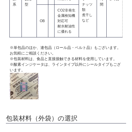
系
型
ナッツ
間
類
CO2非発生
煮干し
金属検知機
など
OB
対応可
耐水耐油性
に優れる
※単包品のほか、連包品（ロール品・ベルト品）もございます。
お気軽にご相談ください。
※包装材料は、食品と直接接触できる材料を使用しています。
※酸素インジケータは、ラインタイプ以外にシールタイプもござ
います。
包装材料（外袋）の選択