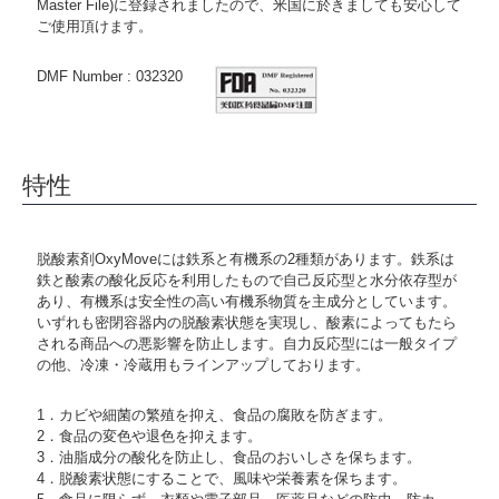
Master File)に登録されましたので、米国に於きましても安心して
ご使用頂けます。
DMF Number : 032320
特性
脱酸素剤OxyMoveには鉄系と有機系の2種類があります。鉄系は
鉄と酸素の酸化反応を利用したもので自己反応型と水分依存型が
あり、有機系は安全性の高い有機系物質を主成分としています。
いずれも密閉容器内の脱酸素状態を実現し、酸素によってもたら
される商品への悪影響を防止します。自力反応型には一般タイプ
の他、冷凍・冷蔵用もラインアップしております。
1．カビや細菌の繁殖を抑え、食品の腐敗を防ぎます。
2．食品の変色や退色を抑えます。
3．油脂成分の酸化を防止し、食品のおいしさを保ちます。
4．脱酸素状態にすることで、風味や栄養素を保ちます。