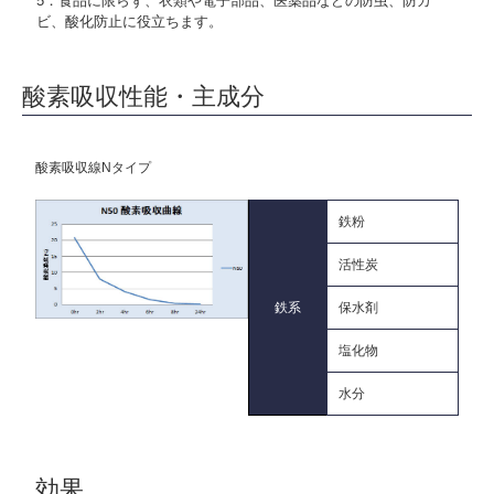
5．食品に限らず、衣類や電子部品、医薬品などの防虫、防カ
ビ、酸化防止に役立ちます。
酸素吸収性能・主成分
酸素吸収線
Nタイプ
鉄粉
活性炭
鉄系
保水剤
塩化物
水分
効果