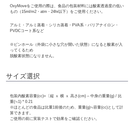
OxyMoveをご使用の際は、食品の包装材料には酸素透過度の低い
もの（15ml/m2・atm・24hr以下）をご使用ください。
アルミ・アルミ蒸着・シリカ蒸着・PVA系・バリアナイロン・
PVDCコート系など
※ピンホール（外袋に小さな穴が開いた状態）になると酸素が入
ってくるため
脱酸素状態になりません。
サイズ選択
包装内酸素容量(cc)=〔縦 ｘ 横 ｘ 高さ(cm) – 中身の重量(g) / 比
重(≒1) * 0.21
※ほとんどの食品は比重1前後のため、重量(g)≒容量(cc)として計
算できます。
ご使用の前に実装テストで効果をご確認ください。