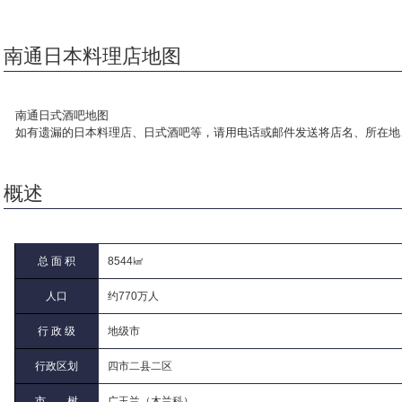
南通日本料理店地图
南通日式酒吧地图
如有遗漏的日本料理店、日式酒吧等，请用电话或邮件发送将店名、所在地
概述
总 面 积
8544㎢
人口
约770万人
行 政 级
地级市
行政区划
四市二县二区
市 树
广玉兰（木兰科）