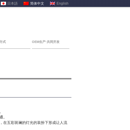
日本語
简体中文
English
方式
OEM生产·共同开发
。
通。
，在五彩斑斓的灯光的装扮下形成让人流