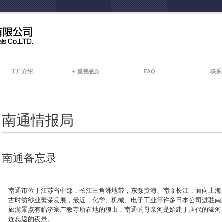
工厂介绍
重视品质
FAQ
联系
南通情报局
南通备忘录
南通市位于江苏省中部，长江三角洲地带，东濒黄海、南临长江，面向上海
古时纺纱业繁荣发展，最近，化学、机械、电子工业等许多日本公司进驻南
旅游景点有临济宗广教寺所在地的狼山，南通的母亲河是始建于唐代的濠河
连忘返的夜景。