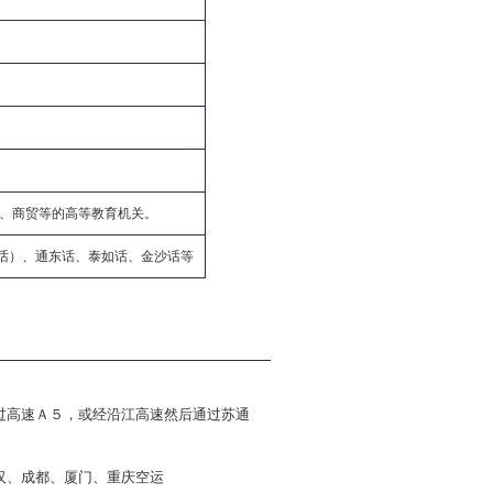
范、商贸等的高等教育机关。
话）、通东话、泰如话、金沙话等
过高速Ａ５，或经沿江高速然后通过苏通
汉、成都、厦门、重庆空运