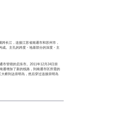
。横跨长江，连接江苏省南通市和苏州市，
部分构成。主孔的跨度・地基部分的深度・主
管辖的启东市。2011年12月24日崇
南通增加了新的线路，到南通市区所需的
江大桥到达崇明岛，然后穿过连接崇明岛