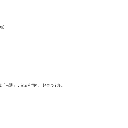
元）
喊「南通」，然后和司机一起去停车场。
）