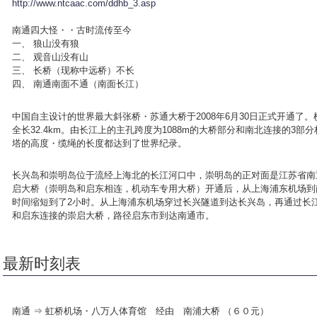
http://www.ntcaac.com/ddhb_3.asp
南通四大怪・・古时流传至今
一、 狼山没有狼
二、 观音山没有山
三、 长桥（现称中远桥）不长
四、 南通南面不通（南面长江）
中国自主设计的世界最大斜张桥・苏通大桥于2008年6月30日正式开通了
全长32.4km。由长江上的主孔跨度为1088m的大桥部分和南北连接的3
塔的高度・缆绳的长度都达到了世界纪录。
长兴岛和崇明岛位于流经上海北的长江河口中，崇明岛的正对面是江苏省南通市
启大桥（崇明岛和启东相连，机动车专用大桥）开通后，从上海浦东机场到
时间缩短到了2小时。从上海浦东机场穿过长兴隧道到达长兴岛，再通过长
和启东连接的崇启大桥，路径启东市到达南通市。
最新时刻表
南通 ⇒ 虹桥机场・八万人体育馆 经由 南浦大桥 （６０元）