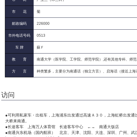
市 花
菊
邮政编码
226000
市外电话号码
0513
车 牌
蘇Ｆ
教 育
南通大学（医学院、工学院、师范学院）,还有其他专科、师
方 言
种类繁多，主要分为南通话（独立方言）、启海话（接近上海
访问
●可利用私家车・出租车，上海浦东出发通过高速Ａ３０，上海虹桥出发通
大桥来南通。
●长途客车 上海万人体育馆 长途客车中心 ←→ 南通大饭店
●南通兴东机场（国内航班） 北京、天津、沈阳、大连、深圳、广州、武