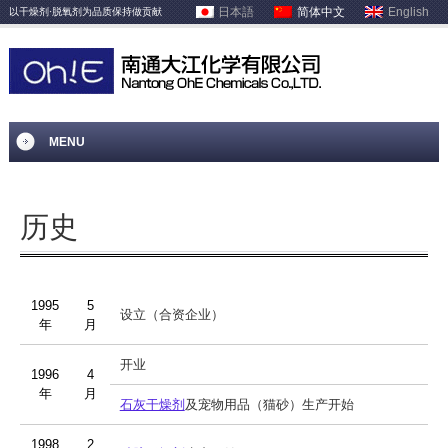
日本語
简体中文
English
以干燥剂·脱氧剂为品质保持做贡献
MENU
历史
1995
5
设立（合资企业）
年
月
开业
1996
4
年
月
石灰干燥剂
及宠物用品（猫砂）生产开始
1998
2