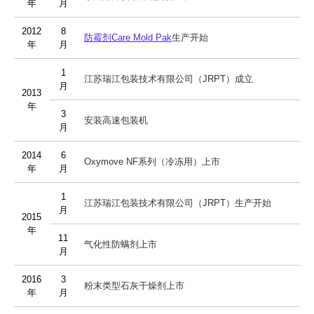
年
月
2012
8
防霉剂Care Mold Pak
生产开始
年
月
1
江苏瑞江包装技术有限公司（JRPT）成立
月
2013
年
3
安装高速包装机
月
2014
6
Oxymove NF系列（冷冻用）上市
年
月
1
江苏瑞江包装技术有限公司（JRPT）生产开始
月
2015
年
11
气化性防螨剂上市
月
2016
3
粉末类型石灰干燥剂上市
年
月