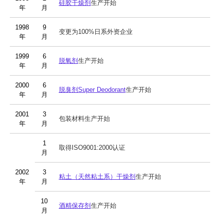
硅胶干燥剂
生产开始
年
月
1998
9
变更为100%日系外资企业
年
月
1999
6
脱氧剂
生产开始
年
月
2000
6
脱臭剂Super Deodorant
生产开始
年
月
2001
3
包装材料生产开始
年
月
1
取得ISO9001:2000认证
月
2002
3
粘土（天然粘土系）干燥剂
生产开始
年
月
10
酒精保存剂
生产开始
月