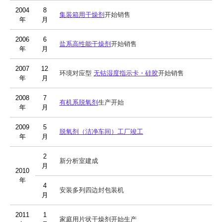
2004
8
集装箱用干燥剂
开始销售
年
月
2006
6
盐系高性能干燥剂
开始销售
年
月
2007
12
环境对应型
无钴湿度指示卡・硅胶
开始销售
年
月
2008
7
有机系脱氧剂
生产开始
年
月
2009
5
脱氧剂（洁净车间）工厂竣工
年
月
2
新分析室建成
月
2010
年
4
安装多列四边封包装机
月
2011
1
家庭用片状干燥剂开始生产