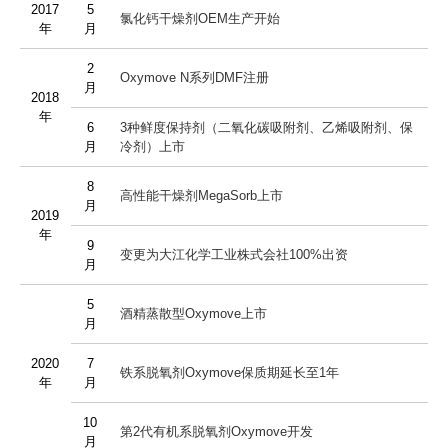
2017
5
氯化钙干燥剂OEM生产开始
年
月
2
Oxymove N系列DMF注册
月
2018
年
6
3种鲜度保持剂（二氧化碳吸附剂、乙烯吸附剂、保
月
冷剂）上市
8
高性能干燥剂MegaSorb上市
月
2019
年
9
变更为大江化学工业株式会社100%出资
月
5
酒精蒸散型Oxymove上市
月
2020
7
铁系脱氧剂Oxymove保质期延长至1年
年
月
10
第2代有机系脱氧剂Oxymove开发
月