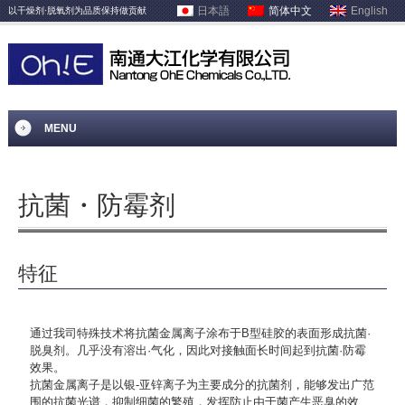
日本語
简体中文
English
以干燥剂·脱氧剂为品质保持做贡献
MENU
抗菌・防霉剂
特征
通过我司特殊技术将抗菌金属离子涂布于B型硅胶的表面形成抗菌·
脱臭剂。几乎没有溶出·气化，因此对接触面长时间起到抗菌·防霉
效果。
抗菌金属离子是以银-亚锌离子为主要成分的抗菌剂，能够发出广范
围的抗菌光谱，抑制细菌的繁殖，发挥防止由于菌产生恶臭的效