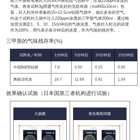
取三甲胺标准液封入到30cm角铝阻气包材中，生成220ppm浓度的
气体。将各试料3g用通气性良好的无纺布袋（melfit5x10cm）包
装，封入到另外准备的15×12.5cm铝阻气袋中，抽出多余的空气。
向这个试料封入袋中注入220ppm浓度的三甲胺气体200ml，通过检
知管法测定1、5、10、15分钟后的气体浓度。气体封入时点的浓度
作为100%，用%表示各分钟后的浓度，作为气味的残存率。。
三甲胺的气味残存率(%)
试料名／时间
1分钟后
5分钟后
10分钟后
15分钟后
中国制B型硅胶
7.0
0.50
0.15
0.00
陶瓷活性炭
16.7
11.69
0.91
1.04
效果确认试验（日本国第三者机构进行试验）
大肠菌
黄色葡萄球菌