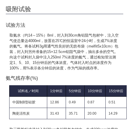
吸附试验
试验方法
取氨水（约14～15%）8ml，封入到30cm角铝阻气包材中，注入空
气使总量达4000ml，放置在25℃的恒温室中24小时，生成7%浓度
的氨气。将各试料3g用通气性良好的无纺布袋（melfit5x10cm）包
装，封入到另外准备的15×12.5cm铝阻气袋中，抽出多余的空气。
向这个试料封入袋中注入250ml 7%浓度的氨气，通过检知管法测
定1、5、10、15分钟后的气体浓度。气体封入时点的浓度作为
100%，用%表示各分钟后的浓度，作为气味的残存率。
氨气残存率(%)
试料名／时间
1分钟后
5分钟后
10分钟后
15分钟后
中国制B型硅胶
12.86
0.49
0.87
0.51
陶瓷活性炭
31.43
35.71
20.00
14.29